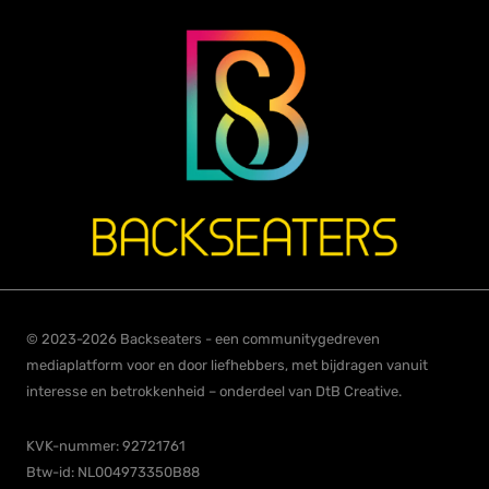
© 2023-2026 Backseaters - een communitygedreven
mediaplatform voor en door liefhebbers, met bijdragen vanuit
interesse en betrokkenheid – onderdeel van DtB Creative.
KVK-nummer: 92721761
Btw-id: NL004973350B88