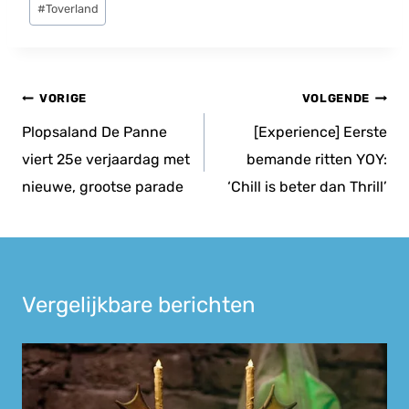
#
Toverland
tags:
Bericht
VORIGE
VOLGENDE
navigatie
Plopsaland De Panne
[Experience] Eerste
viert 25e verjaardag met
bemande ritten YOY:
nieuwe, grootse parade
‘Chill is beter dan Thrill’
Vergelijkbare berichten