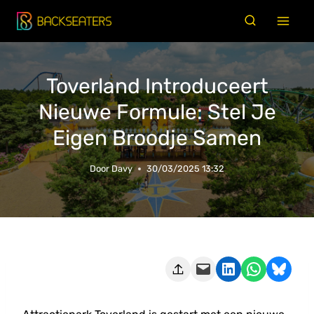
Doorgaan
naar
inhoud
Toverland Introduceert
Nieuwe Formule: Stel Je
Eigen Broodje Samen
Door
Davy
30/03/2025 13:32
Deze pagina e-mailen
Delen op LinkedIn
Delen via WhatsApp
Share on Bluesky