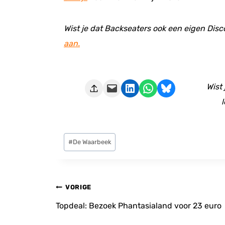
Wist je dat Backseaters ook een eigen Disc
aan.
Deze pagina e-mailen
Delen op LinkedIn
Delen via WhatsApp
Share on Bluesky
Wist
l
Bericht
#
De Waarbeek
tags:
Bericht
VORIGE
navigatie
Topdeal: Bezoek Phantasialand voor 23 euro