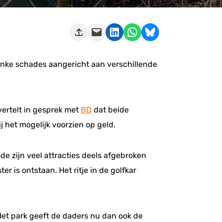
Deze pagina e-mailen
Delen op LinkedIn
Delen via WhatsApp
Share on Bluesky
inke schades aangericht aan verschillende
vertelt in gesprek met
BD
dat beide
 het mogelijk voorzien op geld.
de zijn veel attracties deels afgebroken
 is ontstaan. Het ritje in de golfkar
Het park geeft de daders nu dan ook de