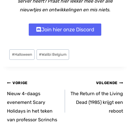
server heeft? Praat hier lekker mee over alle
nieuwtjes en ontwikkelingen en mis niets.
Join hier onze Discord
Bericht
#
Halloween
#
Walibi Belgium
tags:
Bericht
VORIGE
VOLGENDE
navigatie
Nieuw 4-daags
The Return of the Living
evenement Scary
Dead (1985) krijgt een
Holidays in het teken
reboot
van professor Scrinchs