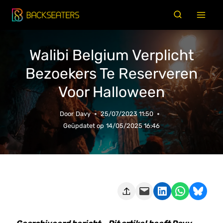
Doorgaan
naar
inhoud
Walibi Belgium Verplicht
Bezoekers Te Reserveren
Voor Halloween
Door
Davy
25/07/2023 11:50
Geüpdatet op
14/05/2025 16:46
Deze pagina e-mailen
Delen op LinkedIn
Delen via WhatsApp
Share on Bluesky