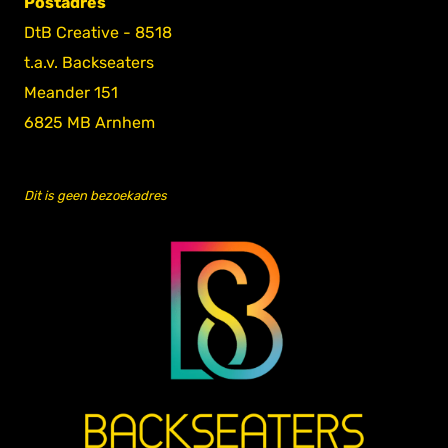
Postadres
DtB Creative - 8518
t.a.v. Backseaters
Meander 151
6825 MB Arnhem
Dit is geen bezoekadres