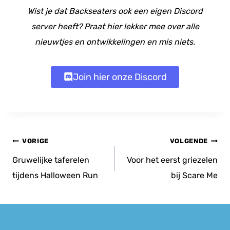
Wist je dat Backseaters ook een eigen Discord
server heeft? Praat hier lekker mee over alle
nieuwtjes en ontwikkelingen en mis niets.
Join hier onze Discord
Bericht
VORIGE
VOLGENDE
navigatie
Gruwelijke taferelen
Voor het eerst griezelen
tijdens Halloween Run
bij Scare Me