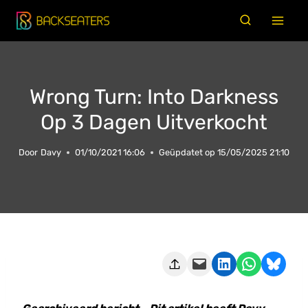
Doorgaan
naar
inhoud
Wrong Turn: Into Darkness
Op 3 Dagen Uitverkocht
Door
Davy
01/10/2021 16:06
Geüpdatet op
15/05/2025 21:10
Deze pagina e-mailen
Delen op LinkedIn
Delen via WhatsApp
Share on Bluesky