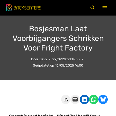
Doorgaan
naar
inhoud
Bosjesman Laat
Voorbijgangers Schrikken
Voor Fright Factory
Door
Davy
29/09/2021 14:33
Geüpdatet op
16/05/2025 16:00
Deze pagina e-mailen
Delen op LinkedIn
Delen via WhatsApp
Share on Bluesky