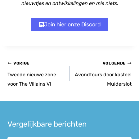
nieuwtjes en ontwikkelingen en mis niets.
Join hier onze Discord
Bericht
VORIGE
VOLGENDE
navigatie
Tweede nieuwe zone
Avondtours door kasteel
voor The Villains VI
Muiderslot
Vergelijkbare berichten