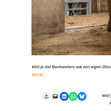
Wist je dat Backseaters ook een eigen Disc
server.
Deze pagina e-mailen
Delen op LinkedIn
Delen via WhatsApp
Share on Bluesky
Wist
l