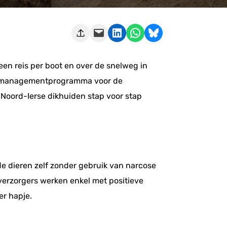
Deze pagina e-mailen
Delen op LinkedIn
Delen via WhatsApp
Share on Bluesky
een reis per boot en over de snelweg in
atiemanagementprogramma voor de
e Noord-Ierse dikhuiden stap voor stap
de dieren zelf zonder gebruik van narcose
rverzorgers werken enkel met positieve
er hapje.