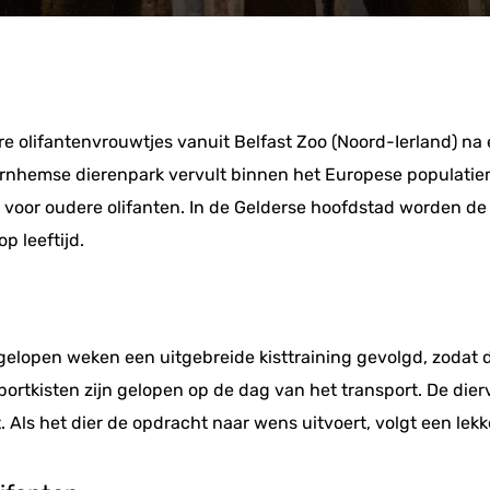
re olifantenvrouwtjes vanuit Belfast Zoo (Noord-Ierland) na 
t Arnhemse dierenpark vervult binnen het Europese popul
ie voor oudere olifanten. In de Gelderse hoofdstad worden d
p leeftijd.
gelopen weken een uitgebreide kisttraining gevolgd, zodat 
ortkisten zijn gelopen op de dag van het transport. De die
Als het dier de opdracht naar wens uitvoert, volgt een lekk