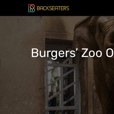
Doorgaan
naar
inhoud
Burgers’ Zoo 