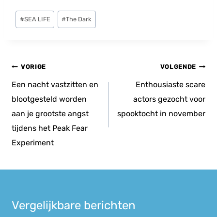
Bericht
#
SEA LIFE
#
The Dark
tags:
Bericht
VORIGE
VOLGENDE
navigatie
Een nacht vastzitten en
Enthousiaste scare
blootgesteld worden
actors gezocht voor
aan je grootste angst
spooktocht in november
tijdens het Peak Fear
Experiment
Vergelijkbare berichten