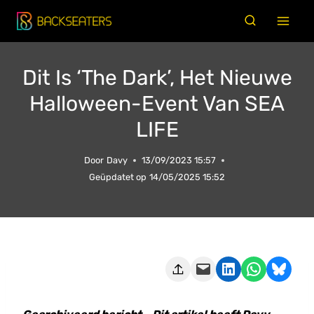
Doorgaan
naar
inhoud
Dit Is ‘The Dark’, Het Nieuwe
Halloween-Event Van SEA
LIFE
Door
Davy
13/09/2023 15:57
Geüpdatet op
14/05/2025 15:52
Deze pagina e-mailen
Delen op LinkedIn
Delen via WhatsApp
Share on Bluesky