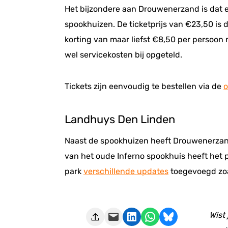
Het bijzondere aan Drouwenerzand is dat ee
spookhuizen. De ticketprijs van €23,50 is 
korting van maar liefst €8,50 per persoon 
wel servicekosten bij opgeteld.
Tickets zijn eenvoudig te bestellen via de
o
Landhuys Den Linden
Naast de spookhuizen heeft Drouwenerzand
van het oude Inferno spookhuis heeft het 
park
verschillende updates
toegevoegd zoa
Deze pagina e-mailen
Delen op LinkedIn
Delen via WhatsApp
Share on Bluesky
Wist