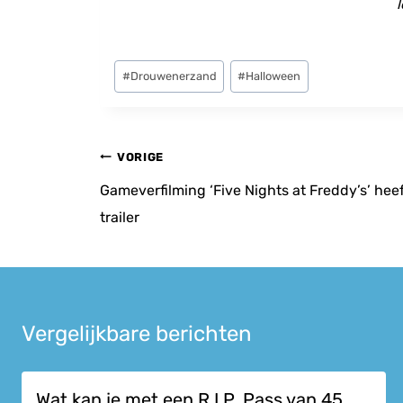
l
Bericht
#
Drouwenerzand
#
Halloween
tags:
Bericht
VORIGE
navigatie
Gameverfilming ‘Five Nights at Freddy’s’ heef
trailer
Vergelijkbare berichten
Wat kan je met een R.I.P. Pass van 45