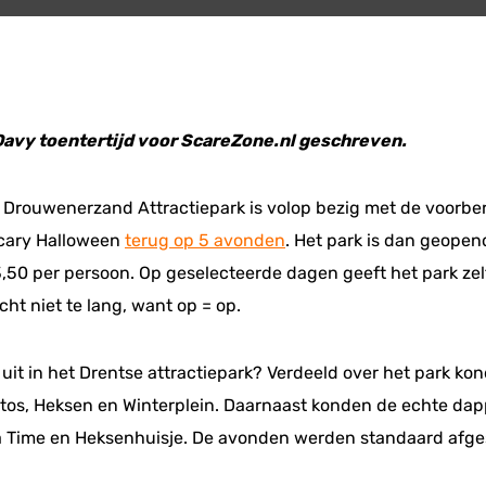
 Davy toentertijd voor ScareZone.nl geschreven.
 Drouwenerzand Attractiepark is volop bezig met de voorbe
 scary Halloween
terug op 5 avonden
. Het park is dan geopend
,50 per persoon. Op geselecteerde dagen geeft het park zel
t niet te lang, want op = op.
 uit in het Drentse attractiepark? Verdeeld over het park k
ertos, Heksen en Winterplein. Daarnaast konden de echte d
of a Time en Heksenhuisje. De avonden werden standaard af