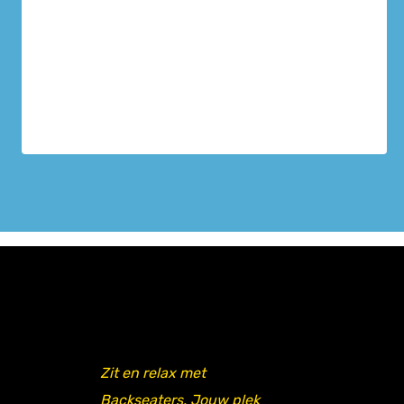
Zit en relax met
Backseaters. Jouw plek