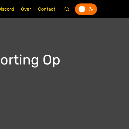
Discord
Over
Contact
orting Op