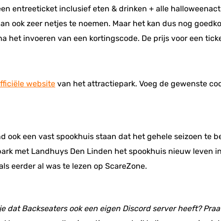
n entreeticket inclusief eten & drinken + alle halloweenac
dan ook zeer netjes te noemen. Maar het kan dus nog goedko
na het invoeren van een kortingscode. De prijs voor een tic
fficiële website
van het attractiepark. Voeg de gewenste code
 ook een vast spookhuis staan dat het gehele seizoen te b
park met Landhuys Den Linden het spookhuis nieuw leven inge
ls eerder al was te lezen op ScareZone.
 je dat Backseaters ook een eigen Discord server heeft? Praat