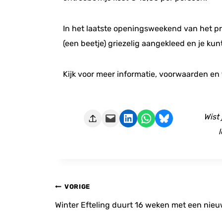
In het laatste openingsweekend van het pr
(een beetje) griezelig aangekleed en je kunt
Kijk voor meer informatie, voorwaarden en 
Deze pagina e-mailen
Delen op LinkedIn
Delen via WhatsApp
Share on Bluesky
Wist
l
Bericht
VORIGE
navigatie
Winter Efteling duurt 16 weken met een nie