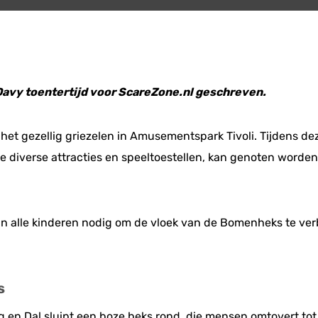
 Davy toentertijd voor ScareZone.nl geschreven.
s het gezellig griezelen in Amusementspark Tivoli. Tijdens d
 diverse attracties en speeltoestellen, kan genoten worden
 alle kinderen nodig om de vloek van de Bomenheks te verbre
​
g en Dal sluipt een boze heks rond, die mensen omtovert to