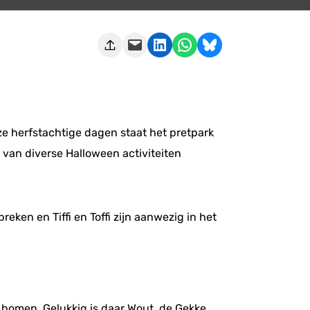
Deze pagina e-mailen
Delen op LinkedIn
Delen via WhatsApp
Share on Bluesky
eze herfstachtige dagen staat het pretpark
 van diverse Halloween activiteiten
ken en Tiffi en Toffi zijn aanwezig in het
t bomen. Gelukkig is daar Wout, de Gekke