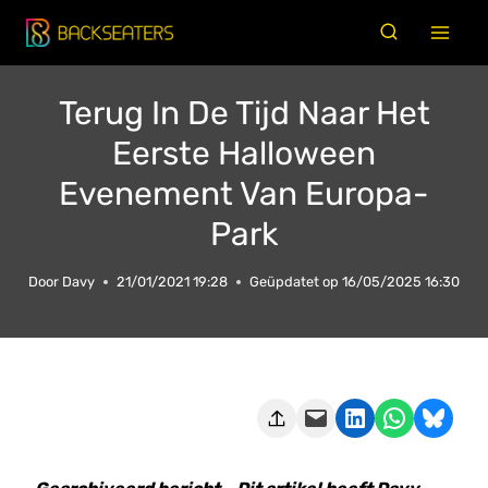
Doorgaan
naar
inhoud
Terug In De Tijd Naar Het
Eerste Halloween
Evenement Van Europa-
Park
Door
Davy
21/01/2021 19:28
Geüpdatet op
16/05/2025 16:30
Deze pagina e-mailen
Delen op LinkedIn
Delen via WhatsApp
Share on Bluesky