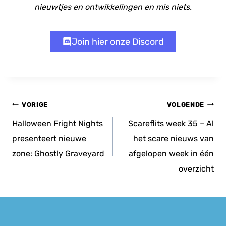
nieuwtjes en ontwikkelingen en mis niets.
Join hier onze Discord
Bericht
VORIGE
VOLGENDE
navigatie
Halloween Fright Nights
Scareflits week 35 – Al
presenteert nieuwe
het scare nieuws van
zone: Ghostly Graveyard
afgelopen week in één
overzicht