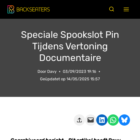
Doorgaan
naar
inhoud
Speciale Spookslot Pin
Tijdens Vertoning
Documentaire
Door
Davy
03/09/2023 19:16
Geüpdatet op
14/05/2025 15:57
Deze pagina e-mailen
Delen op LinkedIn
Delen via WhatsApp
Share on Bluesky