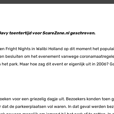
 Davy toentertijd voor ScareZone.nl geschreven.
n Fright Nights in Walibi Holland op dit moment het popula
eten besluiten om het evenement vanwege coronamaatregelen v
 het park. Maar hoe zag dit event er eigenlijk uit in 2006? G
zoeken voor een griezelig dagje uit. Bezoekers konden toen
 dat de parkeerplaatsen vol waren. In dat geval werden be