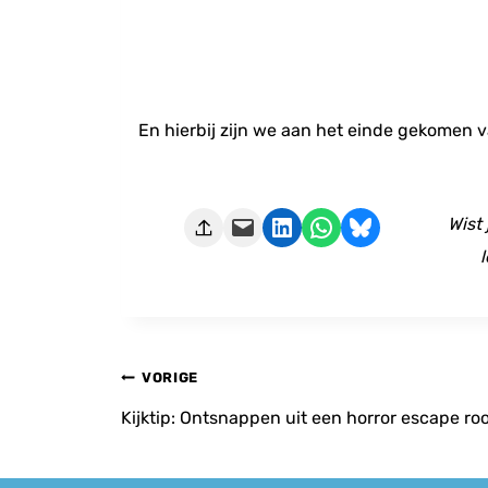
En hierbij zijn we aan het einde gekomen va
Deze pagina e-mailen
Delen op LinkedIn
Delen via WhatsApp
Share on Bluesky
Wist
l
Bericht
VORIGE
navigatie
Kijktip: Ontsnappen uit een horror escape r