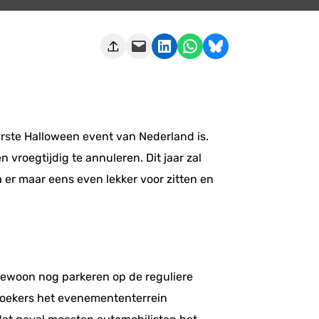
Deze pagina e-mailen
Delen op LinkedIn
Delen via WhatsApp
Share on Bluesky
irste Halloween event van Nederland is.
roegtijdig te annuleren. Dit jaar zal
a er maar eens even lekker voor zitten en
 gewoon nog parkeren op de reguliere
zoekers het evenemententerrein