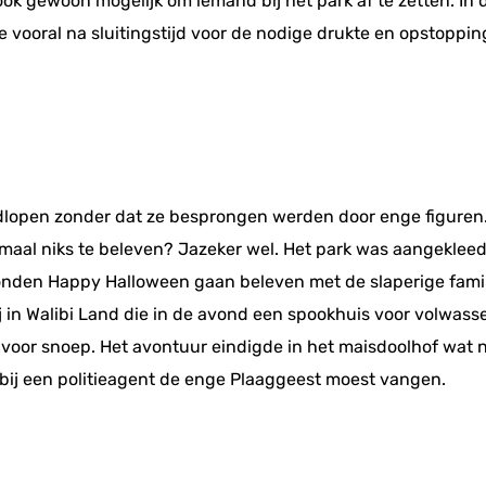
ok gewoon mogelijk om iemand bij het park af te zetten. In
e vooral na sluitingstijd voor de nodige drukte en opstoppin
ndlopen zonder dat ze besprongen werden door enge figuren
lemaal niks te beleven? Jazeker wel. Het park was aangeklee
nden Happy Halloween gaan beleven met de slaperige famili
 in Walibi Land die in de avond een spookhuis voor volwass
 voor snoep. Het avontuur eindigde in het maisdoolhof wat n
bij een politieagent de enge Plaaggeest moest vangen.