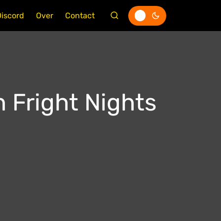
Discord
Over
Contact
n Fright Nights