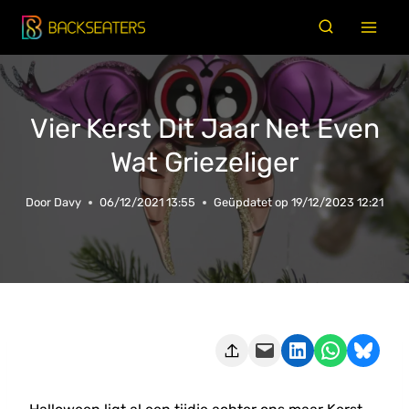
Doorgaan
naar
inhoud
Vier Kerst Dit Jaar Net Even
Wat Griezeliger
Door
Davy
06/12/2021 13:55
Geüpdatet op
19/12/2023 12:21
Deze pagina e-mailen
Delen op LinkedIn
Delen via WhatsApp
Share on Bluesky