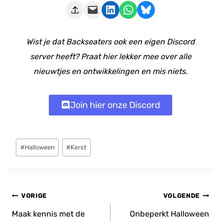
Deze pagina e-mailen
Delen op LinkedIn
Delen via WhatsApp
Share on Bluesky
Wist je dat Backseaters ook een eigen Discord
server heeft? Praat hier lekker mee over alle
nieuwtjes en ontwikkelingen en mis niets.
Join hier onze Discord
Bericht
#
Halloween
#
Kerst
tags:
Bericht
VORIGE
VOLGENDE
navigatie
Maak kennis met de
Onbeperkt Halloween