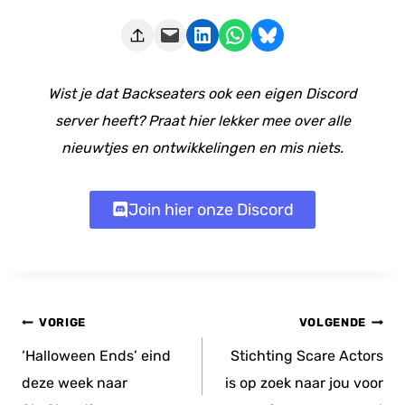
Deze pagina e-mailen
Delen op LinkedIn
Delen via WhatsApp
Share on Bluesky
Wist je dat Backseaters ook een eigen Discord
server heeft? Praat hier lekker mee over alle
nieuwtjes en ontwikkelingen en mis niets.
Join hier onze Discord
Bericht
VORIGE
VOLGENDE
navigatie
‘Halloween Ends’ eind
Stichting Scare Actors
deze week naar
is op zoek naar jou voor