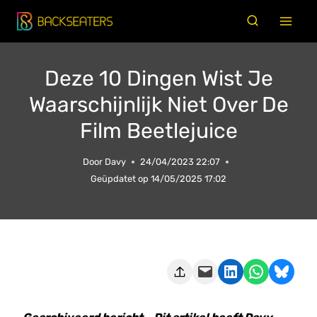
Doorgaan
naar
inhoud
Deze 10 Dingen Wist Je
Waarschijnlijk Niet Over De
Film Beetlejuice
Door
Davy
24/04/2023 22:07
Geüpdatet op
14/05/2025 17:02
Deze pagina e-mailen
Delen op LinkedIn
Delen via WhatsApp
Share on Bluesky