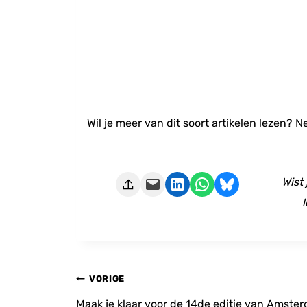
Wil je meer van dit soort artikelen lezen? 
Deze pagina e-mailen
Delen op LinkedIn
Delen via WhatsApp
Share on Bluesky
Wist
l
Bericht
VORIGE
navigatie
Maak je klaar voor de 14de editie van Amste