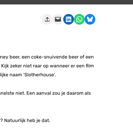
Deze pagina e-mailen
Delen op LinkedIn
Delen via WhatsApp
Share on Bluesky
isney beer, een coke-snuivende beer of een
Kijk zeker niet raar op wanneer er een film
ijke naam ‘Slotherhouse’.
snelste niet. Een aanval zou je daarom als
 Natuurlijk heb je dat.