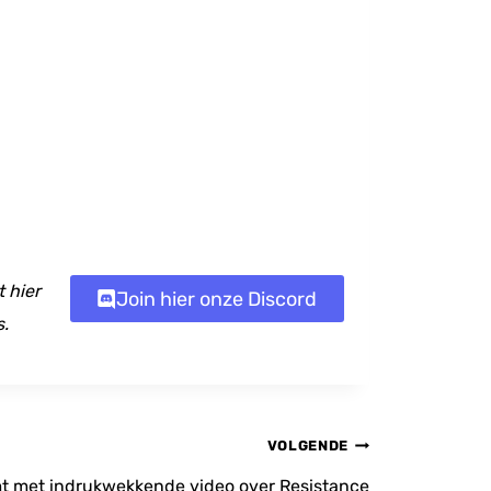
 hier
Join hier onze Discord
s.
VOLGENDE
t met indrukwekkende video over Resistance