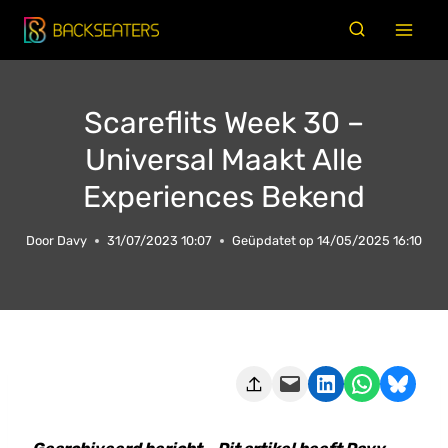
Doorgaan
naar
inhoud
Scareflits Week 30 –
Universal Maakt Alle
Experiences Bekend
Door
Davy
31/07/2023 10:07
Geüpdatet op
14/05/2025 16:10
Deze pagina e-mailen
Delen op LinkedIn
Delen via WhatsApp
Share on Bluesky