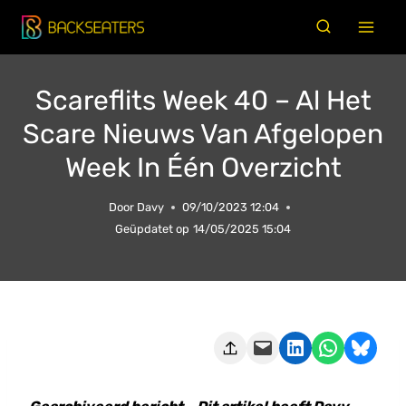
Doorgaan
naar
inhoud
Scareflits Week 40 – Al Het
Scare Nieuws Van Afgelopen
Week In Één Overzicht
Door
Davy
09/10/2023 12:04
Geüpdatet op
14/05/2025 15:04
Deze pagina e-mailen
Delen op LinkedIn
Delen via WhatsApp
Share on Bluesky