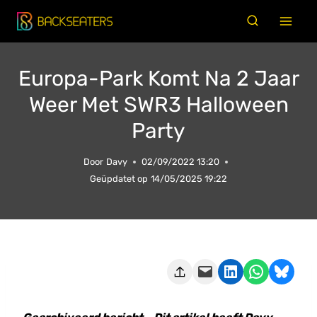
Doorgaan
naar
inhoud
Europa-Park Komt Na 2 Jaar
Weer Met SWR3 Halloween
Party
Door
Davy
02/09/2022 13:20
Geüpdatet op
14/05/2025 19:22
Deze pagina e-mailen
Delen op LinkedIn
Delen via WhatsApp
Share on Bluesky