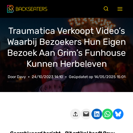
Doorgaan
naar
inhoud
Traumatica Verkoopt Video’s
Waarbij Bezoekers Hun Eigen
Bezoek Aan Grim’s Funhouse
Kunnen Herbeleven
Door
Davy
24/10/2023 14:10
Geüpdatet op
14/05/2025 15:01
Deze pagina e-mailen
Delen op LinkedIn
Delen via WhatsApp
Share on Bluesky