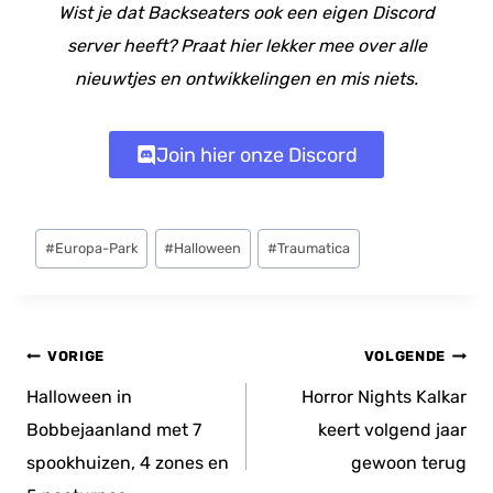
Wist je dat Backseaters ook een eigen Discord
server heeft? Praat hier lekker mee over alle
nieuwtjes en ontwikkelingen en mis niets.
Join hier onze Discord
Bericht
#
Europa-Park
#
Halloween
#
Traumatica
tags:
Bericht
VORIGE
VOLGENDE
navigatie
Halloween in
Horror Nights Kalkar
Bobbejaanland met 7
keert volgend jaar
spookhuizen, 4 zones en
gewoon terug