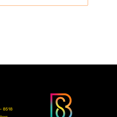
 - 8518
aters