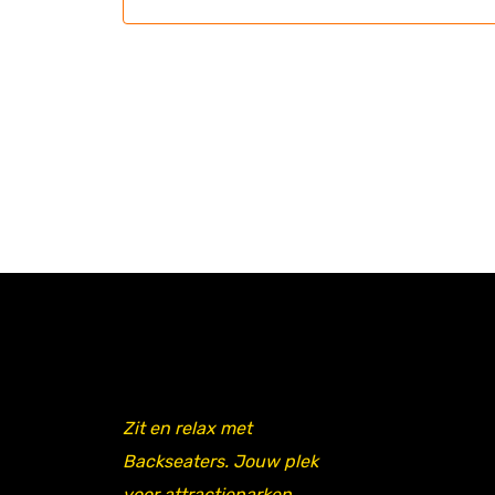
Zit en relax met
Backseaters. Jouw plek
voor attractieparken,