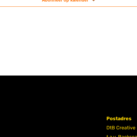
Postadres
DtB Creative
t.a.v. Backse